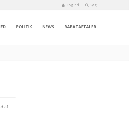
Log ind
Søg
HED
POLITIK
NEWS
RABATAFTALER
d af