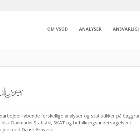
OM VSOD
ANALYSER
ANSVARLIG
lyser
arbejder løbende forskellige analyser og statistikker på baggrun
a bl.a. Danmarks Statistik, SKAT og befolkningsundersøgelser i
ejde med Dansk Erhverv.