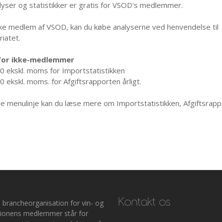
alyser og statistikker er gratis for VSOD's medlemmer.
kke medlem af VSOD, kan du købe analyserne ved henvendelse til
riatet.
 for ikke-medlemmer
00 ekskl. moms for Importstatistikken
0 ekskl. moms. for Afgiftsrapporten årligt.
re menulinje kan du læse mere om Importstatistikken, Afgiftsrap
Kontakt os
 brancheorganisation for vin- og
ationens medlemmer står for