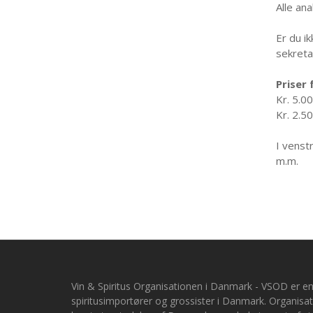
Alle an
Er du i
sekreta
Priser
Kr. 5.0
Kr. 2.50
I venst
m.m.
Vin & Spiritus Organisationen i Danmark -
VSOD er en
spiritusimportører og grossister i Danmark. Organis