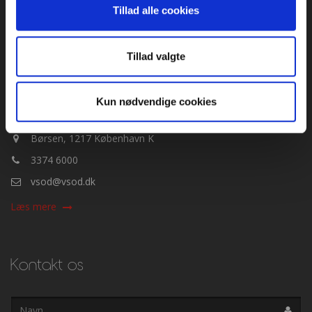
brancheorganisation for vin- og spiritusimportører og grossister
Tillad alle cookies
i Danmark. Organisationens medlemmer står for langt
størstedelen af Danmarks samlede import af vin og spiritus
samt produktion af vin, frugtvin og spiritus.
Tillad valgte
CVR-nr.
80910614
Kun nødvendige cookies
VSOD's persondatapolitik
Børsen, 1217 København K
3374 6000
vsod@vsod.dk
Læs mere
Kontakt os
Navn