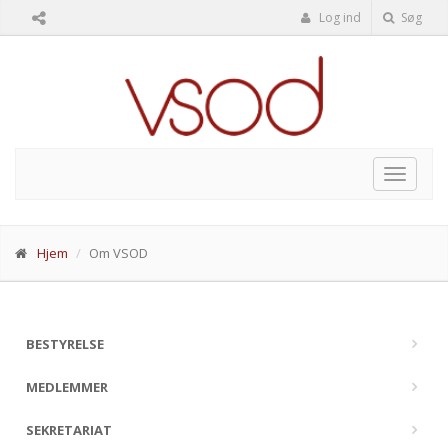
Log ind
Søg
Toggle
navigat
Hjem
Om VSOD
BESTYRELSE
MEDLEMMER
SEKRETARIAT