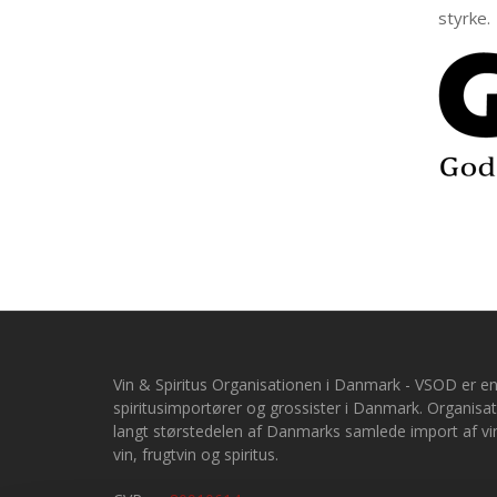
styrke.
Vin & Spiritus Organisationen i Danmark -
VSOD er en
spiritusimportører og grossister i Danmark. Organis
langt størstedelen af Danmarks samlede import af vin
vin, frugtvin og spiritus.