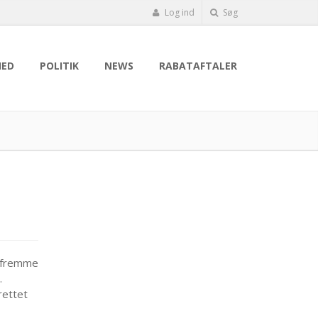
Log ind
Søg
HED
POLITIK
NEWS
RABATAFTALER
t fremme
.
rettet