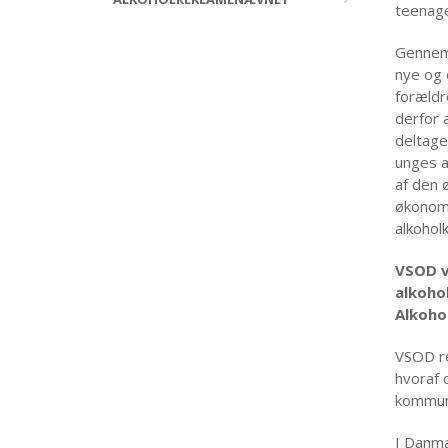
teenage
Gennem 
nye og 
forældr
derfor 
deltage
unges a
af den 
økonomi
alkoholk
VSOD v
alkoho
Alkohol
VSOD re
hvoraf 
kommuni
I Danmar