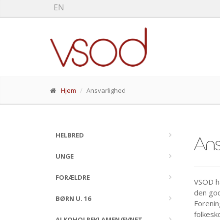
EN
Hjem
Ansvarlighed
HELBRED
Ans
UNGE
FORÆLDRE
VSOD ha
den god
BØRN U. 16
Forenin
folkesk
ALKOHOLREKLAMENÆVNET