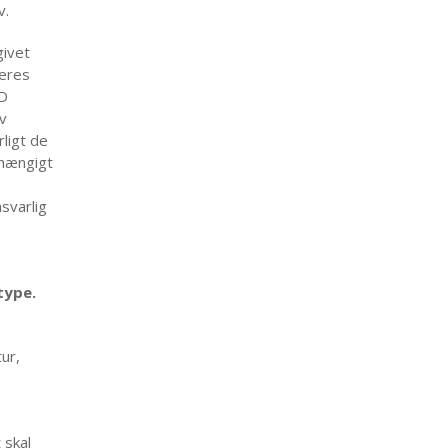
v.
givet
deres
OD
v
ligt de
fhængigt
svarlig
type.
ur,
 skal