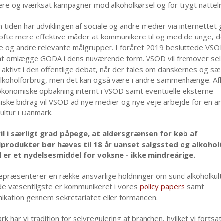
re og iværksat kampagner mod alkoholkørsel og for trygt natteli
tiden har udviklingen af sociale og andre medier via internettet 
ofte mere effektive måder at kommunikere til og med de unge, 
e og andre relevante målgrupper. I foråret 2019 besluttede VS
at omlægge GODA i dens nuværende form. VSOD vil fremover sel
 aktivt i den offentlige debat, når der tales om danskernes og sær
lkoholforbrug, men det kan også være i andre sammenhænge. A
økonomiske opbakning internt i VSOD samt eventuelle eksterne
ske bidrag vil VSOD ad nye medier og nye veje arbejde for en an
ultur i Danmark.
il i særligt grad påpege, at aldersgrænsen for køb af
lprodukter bør hæves til 18 år uanset salgssted og alkohol
 er et nydelsesmiddel for voksne - ikke mindreårige.
præsenterer en række ansvarlige holdninger om sund alkoholkult
de væsentligste er kommunikeret i vores
policy papers
samt
kation gennem sekretariatet eller formanden.
k har vi tradition for selvregulering af branchen, hvilket vi fortsat