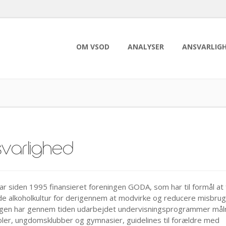
OM VSOD
ANALYSER
ANSVARLIG
varlighed
r siden 1995 finansieret foreningen GODA, som har til formål a
e alkoholkultur for derigennem at modvirke og reducere misbrug
gen har gennem tiden udarbejdet undervisningsprogrammer mål
oler, ungdomsklubber og gymnasier, guidelines til forældre med