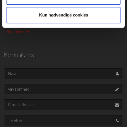
Børsen, 1217 København K
3374 6000
Kun nødvendige cookies
vsod@vsod.dk
Læs mere
Kontakt os
Navn
Virksomhed
E-
mailadresse
Telefon