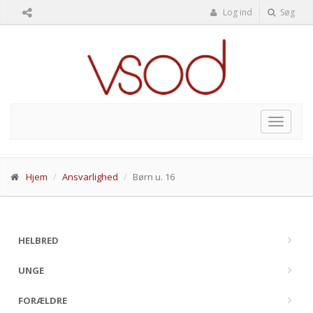
Log ind
Søg
Toggle
navigat
Hjem
Ansvarlighed
Børn u. 16
HELBRED
UNGE
FORÆLDRE