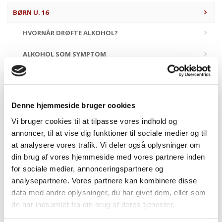
BØRN U. 16
HVORNÅR DRØFTE ALKOHOL?
ALKOHOL SOM SYMPTOM
ALKOHOLREKLAMENÆVNET
Denne hjemmeside bruger cookies
Vi bruger cookies til at tilpasse vores indhold og
Børn u. 16
annoncer, til at vise dig funktioner til sociale medier og til
at analysere vores trafik. Vi deler også oplysninger om
din brug af vores hjemmeside med vores partnere inden
Det påhviler alle at være særligt opmærksomme på børns
for sociale medier, annonceringspartnere og
(under 16 år) alkoholforbrug. VSOD har her nogle gode råd til
analysepartnere. Vores partnere kan kombinere disse
forældre med børn som er begyndt at omgås alkohol eller
data med andre oplysninger, du har givet dem, eller som
befinder sig i miljøer hvor der indtages alkoholprodukter.
de har indsamlet fra din brug af deres tjenester.
VSOD vil i særligt grad påpege, at aldersgrænsen for køb af