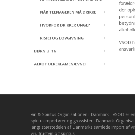
forældr
der opl
NÅR TEENAGEREN MÅ DRIKKE
personl
betydni
HVORFOR DRIKKER UNGE?
alkohol
RISICI OG LOVGIVNING
VSOD ha
ansvarli
BØRN U. 16
ALKOHOLREKLAMENÆVNET
Vin & Spiritus Organisationen i Danmark -
VSOD er en
spiritusimportører og grossister i Danmark. Organis
langt størstedelen af Danmarks samlede import af vin
vin, frugtvin og spiritus.