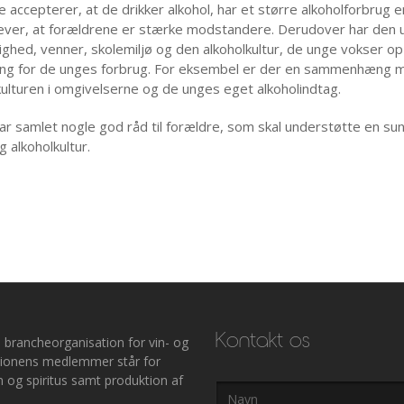
e accepterer, at de drikker alkohol, har et større alkoholforbrug 
ever, at forældrene er stærke modstandere. Derudover har den 
ighed, venner, skolemiljø og den alkoholkultur, de unge vokser op 
ng for de unges forbrug. For eksembel er der en sammenhæng 
kulturen i omgivelserne og de unges eget alkoholindtag.
r samlet nogle god råd til forældre, som skal understøtte en su
g alkoholkultur.
Kontakt os
 brancheorganisation for vin- og
ationens medlemmer står for
 og spiritus samt produktion af
Navn