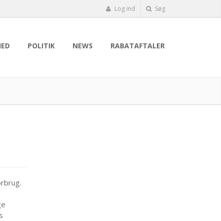
Log ind
Søg
HED
POLITIK
NEWS
RABATAFTALER
orbrug.
ge
s