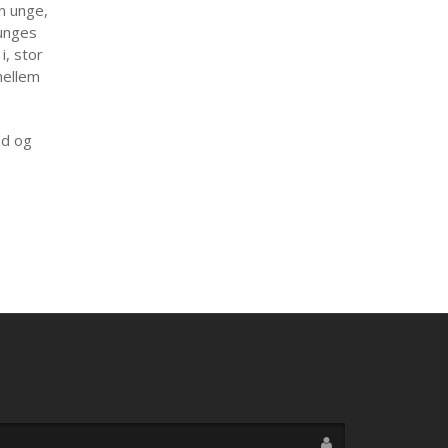
en unge,
unges
i, stor
mellem
nd og