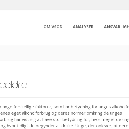
OM VSOD
ANALYSER
ANSVARLIG
rældre
mange forskellige faktorer, som har betydning for unges alkoholf
enes eget alkoholforbrug og deres normer omkring de unges
forbrug har vist sig at have stor betydning for, hvor meget de un
, og hvor tidligt de begynder at drikke. Unge, der oplever, at dere