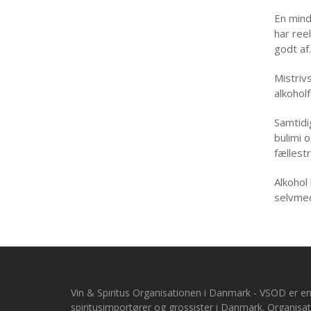
En mind
har ree
godt af.
Mistriv
alkohol
Samtidi
bulimi 
fællest
Alkohol
selvmed
Vin & Spiritus Organisationen i Danmark -
VSOD er en
spiritusimportører og grossister i Danmark. Organis