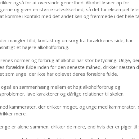
rikker også for at overvinde generthed. Alkohol løsner op for
erne og giver en større selvsikkerhed, så det for eksempel føle
 at komme i kontakt med det andet køn og fremmede i det hele ta
 der mangler tillid, kontakt og omsorg fra forældrenes side, har
nitligt et højere alkoholforbrug.
drenes normer og forbrug af alkohol har stor betydning. Unge, de
es forældre fulde inden for den seneste måned, drikker næsten 
t som unge, der ikke har oplevet deres forældre fulde.
r også en sammenhæng mellem et højt alkoholforbrug og
problemer, lave karakterer og dårlige relationer til skolen.
med kammerater, der drikker meget, og unge med kammerater, 
drikker mere.
renge er alene sammen, drikker de mere, end hvis der er piger til