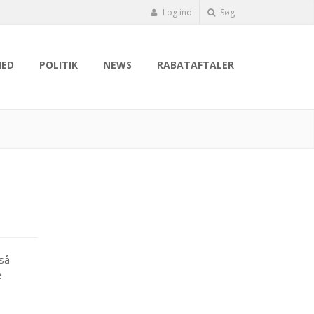
Log ind
Søg
HED
POLITIK
NEWS
RABATAFTALER
så
e