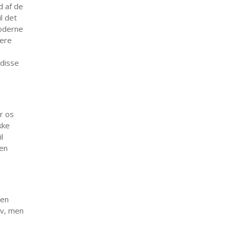
d af de
l det
moderne
gere
 disse
r os
kke
l
en
den
iv, men