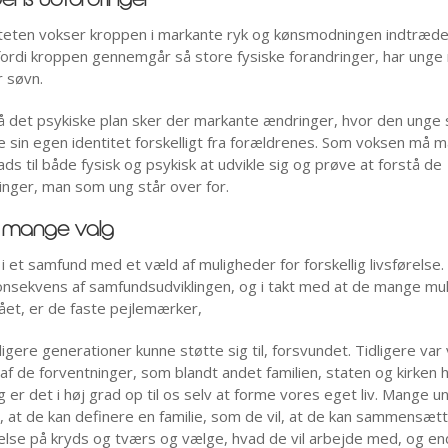
ens udfordringer
teten vokser kroppen i markante ryk og kønsmodningen indtræde
ordi kroppen gennemgår så store fysiske forandringer, har unge
r søvn.
 det psykiske plan sker der markante ændringer, hvor den unge
e sin egen identitet forskelligt fra forældrenes. Som voksen må m
ads til både fysisk og psykisk at udvikle sig og prøve at forstå de
inger, man som ung står over for.
s mange valg
r i et samfund med et væld af muligheder for forskellig livsførelse
onsekvens af samfundsudviklingen, og i takt med at de mange mu
ået, er de faste pejlemærker,
igere generationer kunne støtte sig til, forsvundet. Tidligere var 
af de forventninger, som blandt andet familien, staten og kirken h
g er det i høj grad op til os selv at forme vores eget liv. Mange u
, at de kan definere en familie, som de vil, at de kan sammensæt
lse på kryds og tværs og vælge, hvad de vil arbejde med, og e