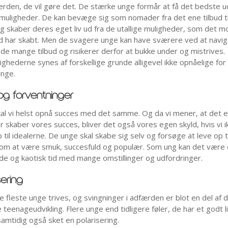
verden, de vil gøre det. De stærke unge formår at få det bedste u
uligheder. De kan bevæge sig som nomader fra det ene tilbud ti
g skaber deres eget liv ud fra de utallige muligheder, som det 
 har skabt. Men de svagere unge kan have sværere ved at navi
de mange tilbud og risikerer derfor at bukke under og mistrives.
ighederne synes af forskellige grunde alligevel ikke opnåelige for
nge.
og forventninger
kal vi helst opnå succes med det samme. Og da vi mener, at det e
er skaber vores succes, bliver det også vores egen skyld, hvis vi i
 til idealerne. De unge skal skabe sig selv og forsøge at leve op ti
 om at være smuk, succesfuld og populær. Som ung kan det være 
e og kaotisk tid med mange omstillinger og udfordringer.
sering
e fleste unge trives, og svingninger i adfærden er blot en del af 
 teenageudvikling. Flere unge end tidligere føler, de har et godt l
samtidig også sket en polarisering.