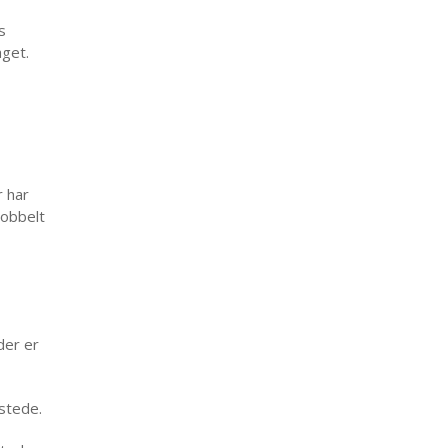
s
get.
r har
dobbelt
der er
 stede.