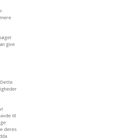
r.
 mere
 søger
an give
. Dette
ligheder
vi
avde til
nge
te deres
ndda