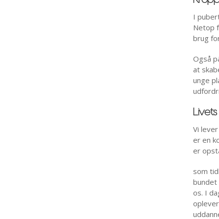
Kropp
I puber
Netop f
brug fo
Også på
at skab
unge pl
udfordr
Livet
Vi leve
er en k
er opst
som tidl
bundet 
os. I da
oplever
uddanne