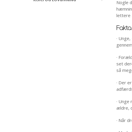
Nogle d
hæmning
lettere
Fakta
· Unge,
gennems
· Foræl
set der
så mege
· Der e
adfærds
· Unge 
ældre, 
· Når d