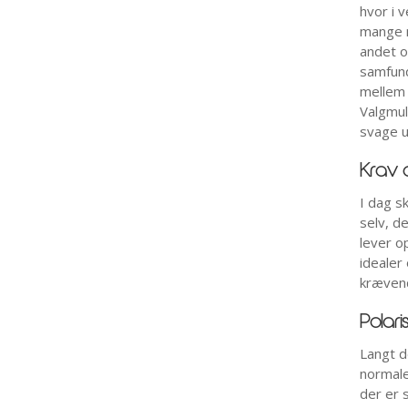
hvor i 
mange m
andet o
samfund
mellem 
Valgmul
svage u
Krav 
I dag s
selv, d
lever op
idealer
krævend
Polari
Langt d
normale
der er 