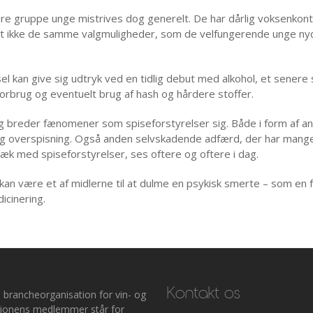
re gruppe unge mistrives dog generelt. De har dårlig voksenkont
lt ikke de samme valgmuligheder, som de velfungerende unge ny
sel kan give sig udtryk ved en tidlig debut med alkohol, et senere 
forbrug og eventuelt brug af hash og hårdere stoffer.
g breder fænomener som spiseforstyrelser sig. Både i form af an
og overspisning. Også anden selvskadende adfærd, der har mang
ræk med spiseforstyrelser, ses oftere og oftere i dag.
 kan være et af midlerne til at dulme en psykisk smerte – som en 
icinering.
Kontakt os
 brancheorganisation for vin- og
ationens medlemmer står for