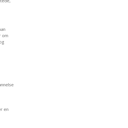
stede,
man
er om
 og
annelse
er en