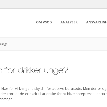
OM VSOD
ANALYSER
ANSVARLIG
 unge?
rfor drikker unge?
ikker for virkningens skyld – for at blive berusede. Men der er og
er tror, at de er nødt til at drikke for at blive accepteret i social
nhænge.