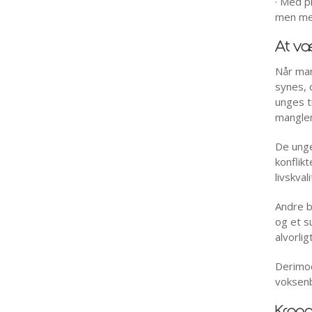
· Med p
men mer
At væ
Når man
synes, 
unges t
manglen
De unge
konflik
livskval
Andre b
og et s
alvorli
Derimod
voksenb