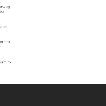
akt og
der
stort
oreksi,
e
form for