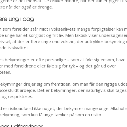
igerne er det modsat. De drikker mindre, når der kun er piger til 
e når der også er drenge.
re ung i dag
 som forælder står midt i voksenlivets mange forpligtelser kan 
de unge har et sorgløst og frit liv. Men faktisk viser undersøgels
rivsel, at der er flere unge end voksne, der udtrykker bekymring
de livskvalitet.
s bekymringer er ofte personlige – som at føle sig ensom, have
ter med forældrene eller føle sig for tyk – og det går ud over
iteten.
ekymringer drejer sig om fremtiden, om man får den rigtige udd
uccesfuldt arbejde. Det er bekymringer, der naturligvis skal tages
gt og respekteres.
 er risikoadfærd ikke noget, der bekymrer mange unge. Alkohol 
ekymring, som kun få unge tænker på som en risiko.