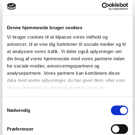
I spiritusdelen af analysen fremgår det, hvor stor
henholdsvis brutto- og nettoimporten er fordelt på
forskellige spirituskategorier herunder udviklingen og
Denne hjemmeside bruger cookies
sammensætningen.
Vi bruger cookies til at tilpasse vores indhold og
VSOD's medlemmer kan downloade den gratis
her
.
annoncer, til at vise dig funktioner til sociale medier og til
at analysere vores trafik. Vi deler også oplysninger om
Pris for ikke-medlemmer er kr. 5.000 ekskl. moms.
din brug af vores hjemmeside med vores partnere inden
for sociale medier, annonceringspartnere og
analysepartnere. Vores partnere kan kombinere disse
data med andre oplysninger, du har givet dem, eller som
de har indsamlet fra din brug af deres tjenester.
Samtykkevalg
Nødvendig
Præferencer