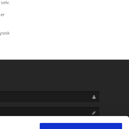
 selv.
 er
ysisk