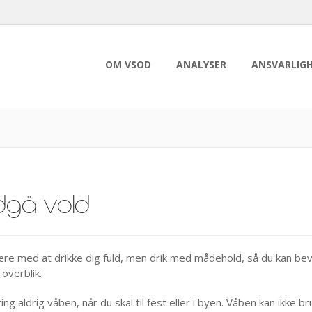
OM VSOD
ANALYSER
ANSVARLIG
dgå vold
ære med at drikke dig fuld, men drik med mådehold, så du kan be
 overblik.
ng aldrig våben, når du skal til fest eller i byen. Våben kan ikke br