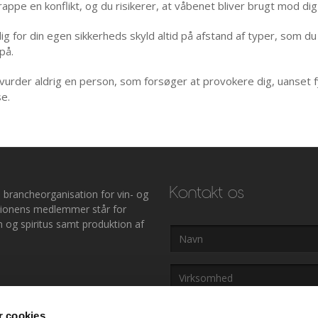
appe en konflikt, og du risikerer, at våbenet bliver brugt mod dig
dig for din egen sikkerheds skyld altid på afstand af typer, som du
på.
vurder aldrig en person, som forsøger at provokere dig, uanset f
se.
Kontakt os
 brancheorganisation for vin- og
ationens medlemmer står for
 og spiritus samt produktion af
Navn
Virksomhed
E-
 cookies