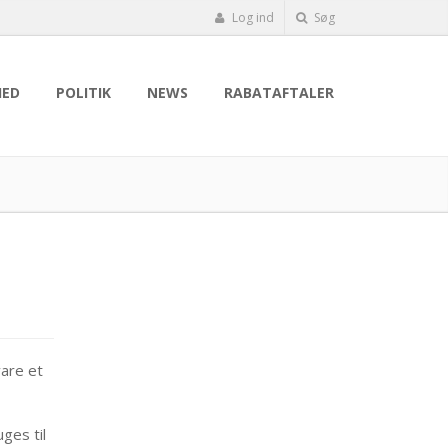
Log ind
Søg
HED
POLITIK
NEWS
RABATAFTALER
vare et
uges til