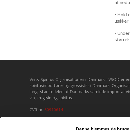
at nedtr
• Hold 
usikker 
• Under
størrel
Vin & Spiritus Organisationen i Danmark -
VSOD er en
spiritusimportører og grossister i Danmark. Organis
langt størstedelen af Danmarks samlede import af vin
vin, frugtvin og spiritus.
CVR-nr.
80910614
VSOD's persondatapolitik
Denne hjemmeside bruger